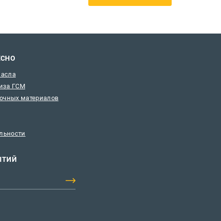
ЕСНО
масла
иза ГСМ
зочных материалов
льности
ЫТИЙ