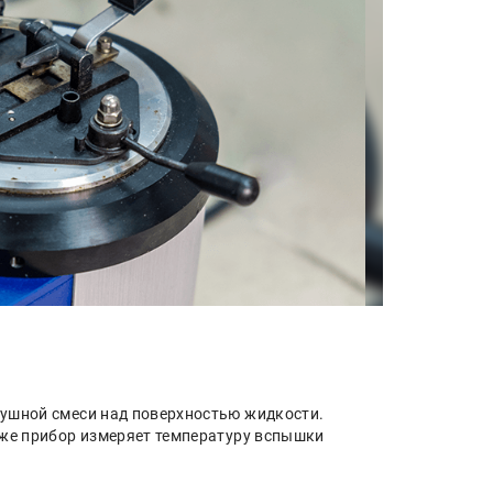
душной смеси над поверхностью жидкости.
кже прибор измеряет температуру вспышки