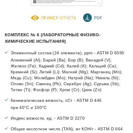
ПРИМЕР ОТЧЕТА
PDF
КОМПЛЕКС № 6 (ЛАБОРАТОРНЫЕ ФИЗИКО-
ХИМИЧЕСКИЕ ИСПЫТАНИЯ)
Элементный состав (24 элемента), ppm - ASTM D 6595
Алюминий (Al); Барий (Ba); Бор (B); Ванадий (V);
Железо (Fe); Кадмий (Cd); Калий (K); Кальций (Ca);
Кремний (Si); Литий (Li); Магний (Mg); Марганец (Mn);
Медь (Cu); Молибден (Mo); Натрий (Na); Никель (Ni);
Олово (Sn); Свинец (Pb); Серебро (Ag); Сурьма (Sb);
Титан (Ti); Фосфор (P); Хром (Cr); Цинк (Zn)
Кинематическая вязкость, сСт - ASTM D 445
при 40°С и 100°С
Индекс вязкости, ед. - ASTM D 2270
Общее кислотное число (TAN), мг КОН/г - ASTM D 664