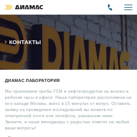
КОНТАКТЫ
ДИАМАС ЛАБОРАТОРИЯ
Мы принимаем пробы ГСМ и нефтепродуктов на анализ в
рабочие часы в офисе. Наша лаборатория расположена на
юго-западе Москвы, всего в 15 минутах от метро. Оставить
заявку на проведение исследований вы можете по
электронной почте или телефону, указанным ниже.
Звоните, и наши менеджеры с радостью ответят на любые
ваши вопросы!